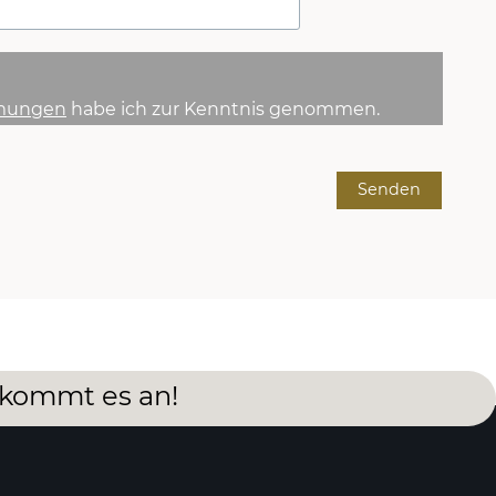
mungen
habe ich zur Kenntnis genommen.
Senden
 kommt es an!