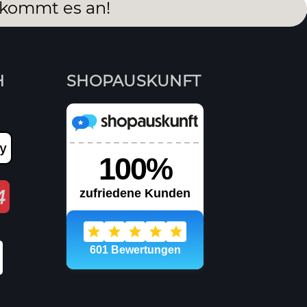
 kommt es an!
H
SHOPAUSKUNFT