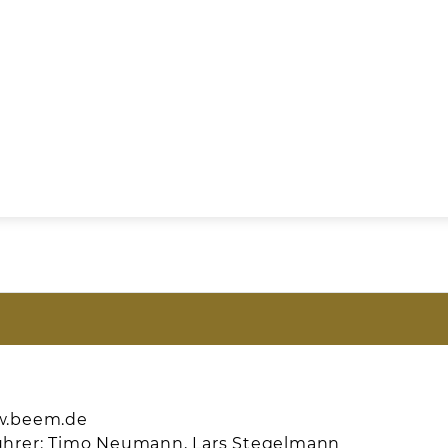
w.beem.de
ührer: Timo Neumann, Lars Stegelmann