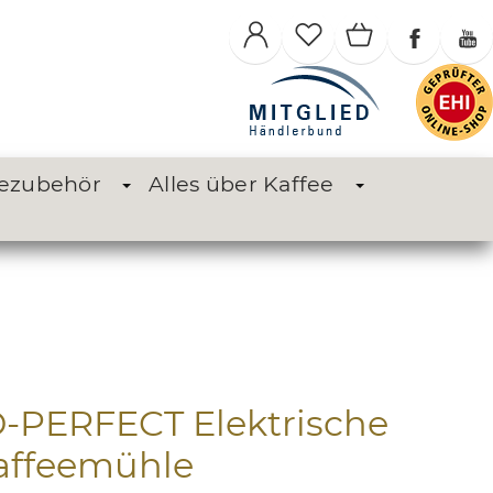
eezubehör
Alles über Kaffee
PERFECT Elektrische
affeemühle