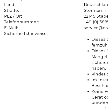
Land:
Deutschla
Straße:
Stormarnri
PLZ / Ort:
22145 Stape
Telefonnummer:
+49 (0) 3885
E-Mail:
service@ds
Sicherheitshinweise:
Dieses 
fernzuh
Dieses 
Mangel 
sichere
haben.
Kinder 
Im Inte
Beschäd
Keine V
Gerät o
Kundens